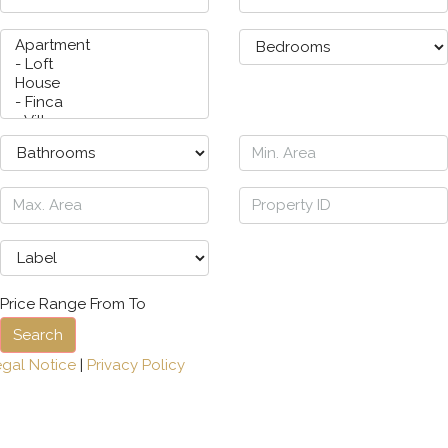
Price Range
From
To
Search
egal Notice
|
Privacy Policy