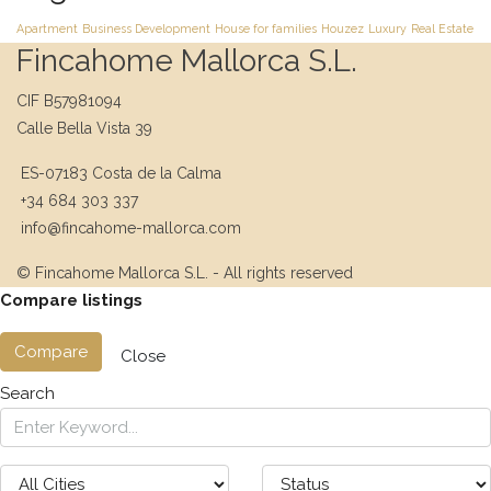
Apartment
Business Development
House for families
Houzez
Luxury
Real Estate
Fincahome Mallorca S.L.
CIF B57981094
Calle Bella Vista 39
ES-07183 Costa de la Calma
+34 684 303 337
info@fincahome-mallorca.com
© Fincahome Mallorca S.L. - All rights reserved
Compare listings
Compare
Close
Search