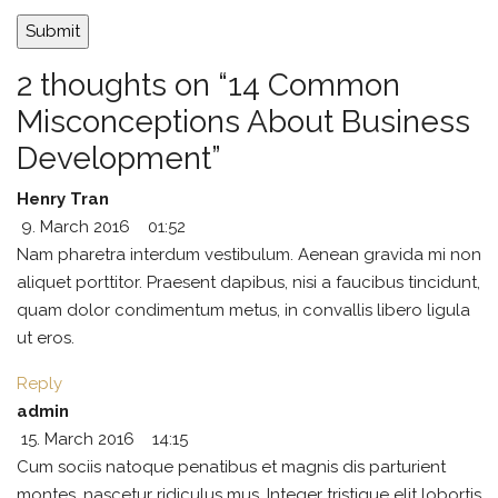
2 thoughts on “14 Common
Misconceptions About Business
Development”
Henry Tran
9. March 2016
01:52
Nam pharetra interdum vestibulum. Aenean gravida mi non
aliquet porttitor. Praesent dapibus, nisi a faucibus tincidunt,
quam dolor condimentum metus, in convallis libero ligula
ut eros.
Reply
admin
15. March 2016
14:15
Cum sociis natoque penatibus et magnis dis parturient
montes, nascetur ridiculus mus. Integer tristique elit lobortis