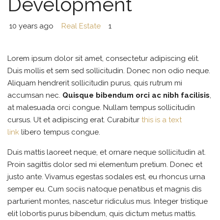
Development
10 years ago
Real Estate
1
Lorem ipsum dolor sit amet, consectetur adipiscing elit.
Duis mollis et sem sed sollicitudin. Donec non odio neque.
Aliquam hendrerit sollicitudin purus, quis rutrum mi
accumsan nec.
Quisque bibendum orci ac nibh facilisis
,
at malesuada orci congue. Nullam tempus sollicitudin
cursus. Ut et adipiscing erat. Curabitur
this is a text
link
libero tempus congue.
Duis mattis laoreet neque, et ornare neque sollicitudin at.
Proin sagittis dolor sed mi elementum pretium. Donec et
justo ante. Vivamus egestas sodales est, eu rhoncus urna
semper eu. Cum sociis natoque penatibus et magnis dis
parturient montes, nascetur ridiculus mus. Integer tristique
elit lobortis purus bibendum, quis dictum metus mattis.