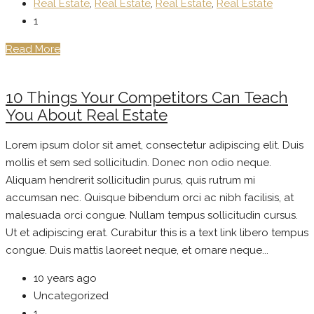
Real Estate
,
Real Estate
,
Real Estate
,
Real Estate
1
Read More
10 Things Your Competitors Can Teach
You About Real Estate
Lorem ipsum dolor sit amet, consectetur adipiscing elit. Duis
mollis et sem sed sollicitudin. Donec non odio neque.
Aliquam hendrerit sollicitudin purus, quis rutrum mi
accumsan nec. Quisque bibendum orci ac nibh facilisis, at
malesuada orci congue. Nullam tempus sollicitudin cursus.
Ut et adipiscing erat. Curabitur this is a text link libero tempus
congue. Duis mattis laoreet neque, et ornare neque...
10 years ago
Uncategorized
1