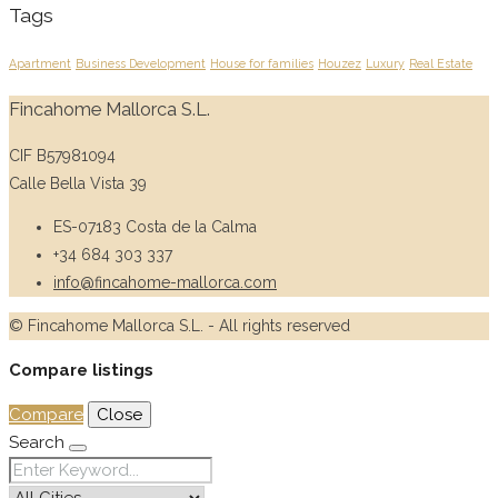
Tags
Apartment
Business Development
House for families
Houzez
Luxury
Real Estate
Fincahome Mallorca S.L.
CIF B57981094
Calle Bella Vista 39
ES-07183 Costa de la Calma
+34 684 303 337
info@fincahome-mallorca.com
© Fincahome Mallorca S.L. - All rights reserved
Compare listings
Compare
Close
Search